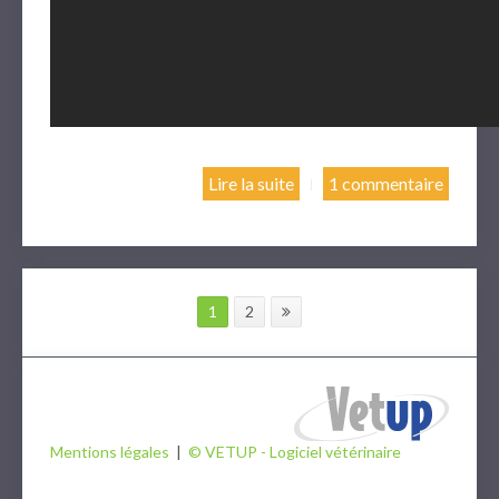
Lire la suite
1 commentaire
1
2
Mentions légales
|
© VETUP - Logiciel vétérinaire