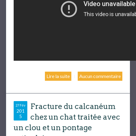
Lire la suite
Aucun commentaire
Fracture du calcanéum
27 Fév
201
chez un chat traitée avec
5
un clou et un pontage