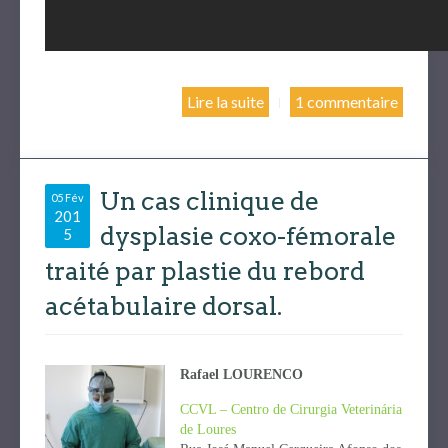
Lire la suite
1 commentaire
Un cas clinique de
05 Fév
201
dysplasie coxo-fémorale
5
traité par plastie du rebord
acétabulaire dorsal.
Rafael LOURENCO
CCVL – Centro de Cirurgia Veterinária
de Loures