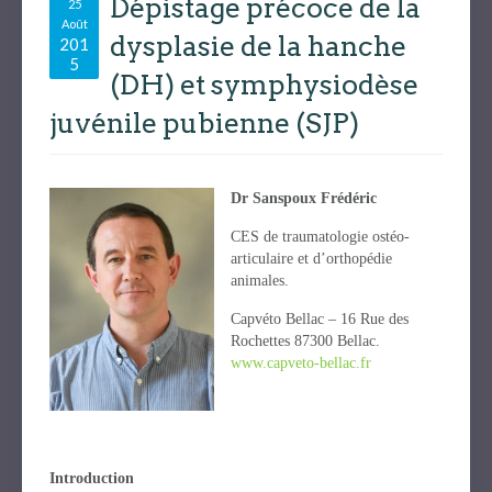
Dépistage précoce de la
25
Août
dysplasie de la hanche
201
5
(DH) et symphysiodèse
juvénile pubienne (SJP)
Dr Sanspoux Frédéric
CES de traumatologie ostéo-
articulaire et d’orthopédie
animales.
Capvéto Bellac – 16 Rue des
Rochettes 87300 Bellac.
www.capveto-bellac.fr
Introduction