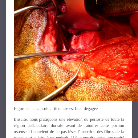
Figure 3 : la capsule articulaire est bien dégagée.
Ensuite, nous pratiquons une élévation du périoste de toute la
région acétabulaire dorsale avant de rainurer cette portion
osseuse. Il convient de ne pas léser l’insertion des fibres de la
capsule articulaire à cet endroit. Il faut ensuite créer une cavité