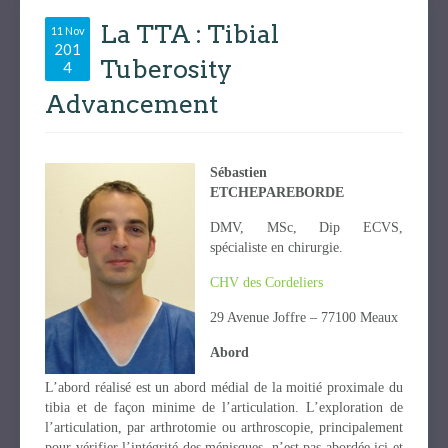
La TTA : Tibial
11 Nov
201
Tuberosity
4
Advancement
Sébastien
ETCHEPAREBORDE
DMV, MSc, Dip ECVS,
spécialiste en chirurgie.
CHV des Cordeliers
29 Avenue Joffre – 77100 Meaux
Abord
L’abord réalisé est un abord médial de la moitié proximale du
tibia et de façon minime de l’articulation. L’exploration de
l’articulation, par arthrotomie ou arthroscopie, principalement
pour vérifier l’intégrité des ménisques, n’est pas abordée ici et