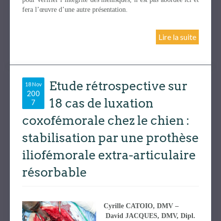
fera l’œuvre d’une autre présentation.
Lire la suite
Etude rétrospective sur
18 Nov
200
18 cas de luxation
7
coxofémorale chez le chien :
stabilisation par une prothèse
iliofémorale extra-articulaire
résorbable
Cyrille CATOIO, DMV –
David JACQUES, DMV, Dipl.