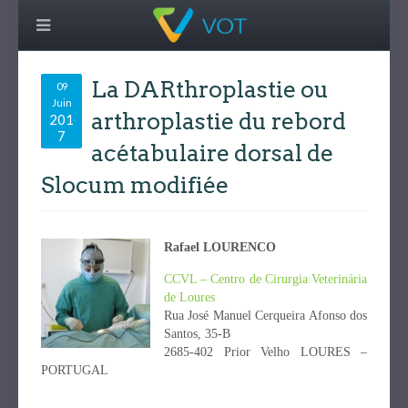
La DARthroplastie ou
09
Juin
arthroplastie du rebord
201
7
acétabulaire dorsal de
Slocum modifiée
Rafael LOURENCO
CCVL – Centro de Cirurgia Veterinária
de Loures
Rua José Manuel Cerqueira Afonso dos
Santos, 35-B
2685-402 Prior Velho LOURES –
PORTUGAL