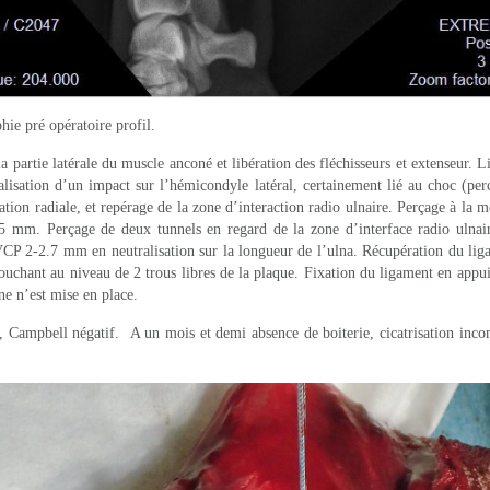
hie pré opératoire profil.
 partie latérale du muscle anconé et libération des fléchisseurs et extenseur. Lib
alisation d’un impact sur l’hémicondyle latéral, certainement lié au choc (per
ation radiale, et repérage de la zone d’interaction radio ulnaire. Perçage à la
mm. Perçage de deux tunnels en regard de la zone d’interface radio ulnaire
VCP 2-2.7 mm en neutralisation sur la longueur de l’ulna. Récupération du lig
bouchant au niveau de 2 trous libres de la plaque. Fixation du ligament en appui
ne n’est mise en place.
t, Campbell négatif. A un mois et demi absence de boiterie, cicatrisation incomp