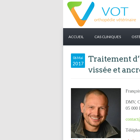
ACCUEIL
CAS CLINIQUES
OST
Traitement d’
06 Mai
2017
vissée et ancr
Françoi
DMV, CE
05 000
contact
Télépho