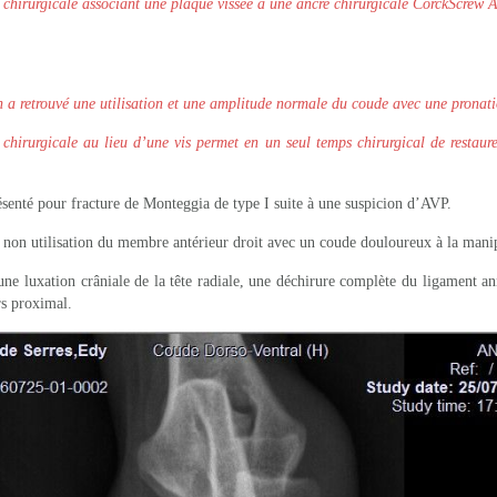
 chirurgicale associant une plaque vissée à une ancre chirurgicale CorckScrew Ar
en a retrouvé une utilisation et une amplitude normale du coude avec une pronat
 chirurgicale au lieu d’une vis permet en un seul temps chirurgical de restaur
ésenté pour fracture de Monteggia de type I suite à une suspicion d’AVP.
 non utilisation du membre antérieur droit avec un coude douloureux à la mani
ne luxation crâniale de la tête radiale, une déchirure complète du ligament an
rs proximal.