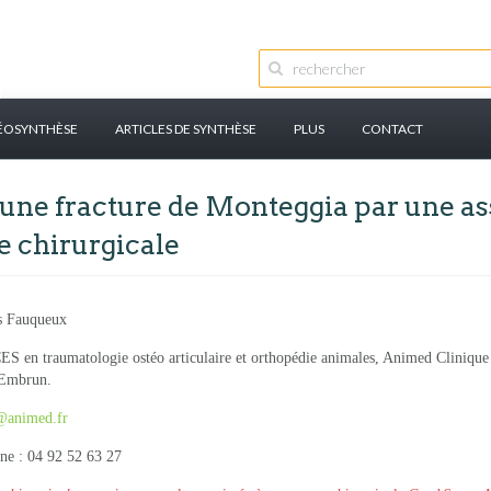
ÉOSYNTHÈSE
ARTICLES DE SYNTHÈSE
PLUS
CONTACT
une fracture de Monteggia par une as
e chirurgicale
s Fauqueux
S en traumatologie ostéo articulaire et orthopédie animales, Animed Cliniqu
 Embrun.
@animed.fr
ne : 04 92 52 63 27