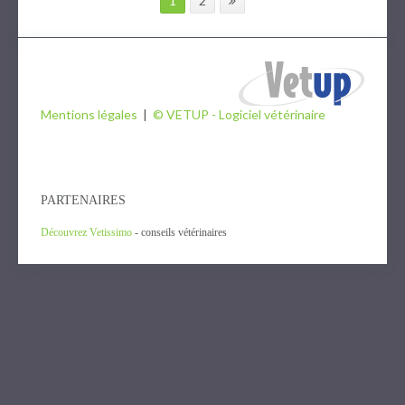
1
2
Mentions légales
|
© VETUP - Logiciel vétérinaire
PARTENAIRES
Découvrez Vetissimo
- conseils vétérinaires