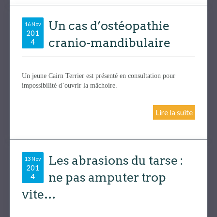
Un cas d’ostéopathie
16 Nov
201
cranio-mandibulaire
4
Un jeune Cairn Terrier est présenté en consultation pour
impossibilité d’ouvrir la mâchoire.
Lire la suite
Les abrasions du tarse :
13 Nov
201
ne pas amputer trop
4
vite…