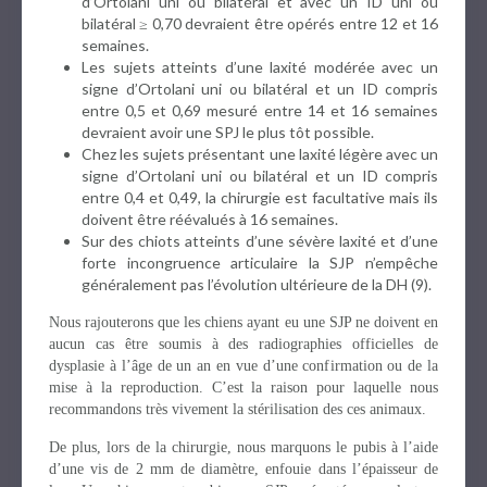
d’Ortolani uni ou bilatéral et avec un ID uni ou
bilatéral ≥ 0,70 devraient être opérés entre 12 et 16
semaines.
Les sujets atteints d’une laxité modérée avec un
signe d’Ortolani uni ou bilatéral et un ID compris
entre 0,5 et 0,69 mesuré entre 14 et 16 semaines
devraient avoir une SPJ le plus tôt possible.
Chez les sujets présentant une laxité légère avec un
signe d’Ortolani uni ou bilatéral et un ID compris
entre 0,4 et 0,49, la chirurgie est facultative mais ils
doivent être réévalués à 16 semaines.
Sur des chiots atteints d’une sévère laxité et d’une
forte incongruence articulaire la SJP n’empêche
généralement pas l’évolution ultérieure de la DH (9).
Nous rajouterons que les chiens ayant eu une SJP ne doivent en
aucun cas être soumis à des radiographies officielles de
dysplasie à l’âge de un an en vue d’une confirmation ou de la
mise à la reproduction. C’est la raison pour laquelle nous
recommandons très vivement la stérilisation des ces animaux.
De plus, lors de la chirurgie, nous marquons le pubis à l’aide
d’une vis de 2 mm de diamètre, enfouie dans l’épaisseur de