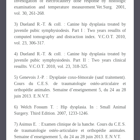
Investigation of electrocautery dose response by histologic
examination and temperature measurement.Vet.Surg. 2001,
vol. 30, 261-268.
3) Dueland R.-T. & coll. : Canine hip dysplasia treated by
juvenile pubic symphysiodesis. Part I : Two years resullts of
computed tomography and distraction index. V.C.O.T. 2010,
vol. 23, 306-317.
4) Dueland R.-T. & coll. : Canine hip dysplasia treated by
juvenile pubic symphysiodesis. Part II : Two years clinical
resullts. V.C.O.T. 2010, vol. 23, 318-325.
5) Genevois J.-P. : Dysplasie coxo-fémorale (sauf traitement).
Cours du C.E.S. de traumatologie ostéo-articulaire et
orthopédie animales. Semaine d’enseignement 5, du 24 au 28
juin 2013. E.N.V.T.
6) Welch Fossum T. : Hip dysplasia. In : Small Animal
Surgery. Third Edition. 2007, 1233-1246.
7) Asimus E. : Examen clinique de la hanche. Cours du C.E.S.
de traumatologie ostéo-articulaire et orthopédie animales.
Semaine d’enseignement 5, du 24 au 28 juin 2013. E.N.V.T.