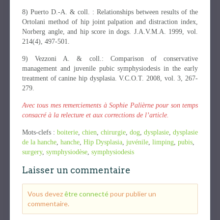
8) Puerto D.-A. & coll. : Relationships between results of the
Ortolani method of hip joint palpation and distraction index,
Norberg angle, and hip score in dogs. J.A.V.M.A. 1999, vol.
214(4), 497-501.
9) Vezzoni A. & coll.: Comparison of conservative
management and juvenile pubic symphysiodesis in the early
treatment of canine hip dysplasia. V.C.O.T. 2008, vol. 3, 267-
279.
Avec tous mes remerciements à Sophie Palièrne pour son temps
consacré à la relecture et aux corrections de l’article.
Mots-clefs :
boiterie
,
chien
,
chirurgie
,
dog
,
dysplasie
,
dysplasie
de la hanche
,
hanche
,
Hip Dysplasia
,
juvénile
,
limping
,
pubis
,
surgery
,
symphysiodèse
,
symphysiodesis
Laisser un commentaire
Vous devez
être connecté
pour publier un
commentaire.