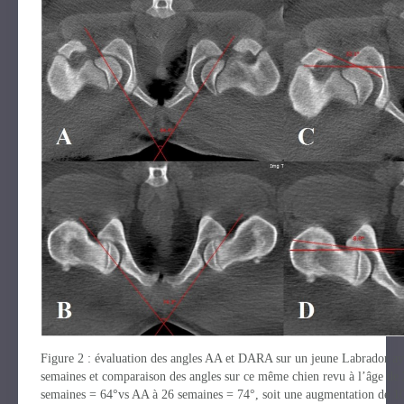
Figure 2 : évaluation des angles AA et DARA sur un jeune Labrador ay
semaines et comparaison des angles sur ce même chien revu à l’âge de 
semaines = 64°vs AA à 26 semaines = 74°, soit une augmentation de 1