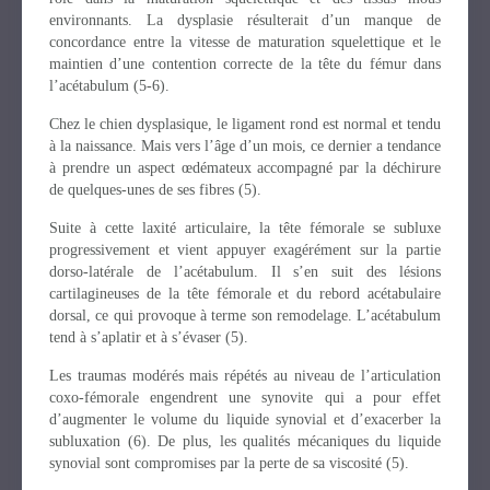
environnants. La dysplasie résulterait d’un manque de
concordance entre la vitesse de maturation squelettique et le
maintien d’une contention correcte de la tête du fémur dans
l’acétabulum (5-6).
Chez le chien dysplasique, le ligament rond est normal et tendu
à la naissance. Mais vers l’âge d’un mois, ce dernier a tendance
à prendre un aspect œdémateux accompagné par la déchirure
de quelques-unes de ses fibres (5).
Suite à cette laxité articulaire, la tête fémorale se subluxe
progressivement et vient appuyer exagérément sur la partie
dorso-latérale de l’acétabulum. Il s’en suit des lésions
cartilagineuses de la tête fémorale et du rebord acétabulaire
dorsal, ce qui provoque à terme son remodelage. L’acétabulum
tend à s’aplatir et à s’évaser (5).
Les traumas modérés mais répétés au niveau de l’articulation
coxo-fémorale engendrent une synovite qui a pour effet
d’augmenter le volume du liquide synovial et d’exacerber la
subluxation (6). De plus, les qualités mécaniques du liquide
synovial sont compromises par la perte de sa viscosité (5).