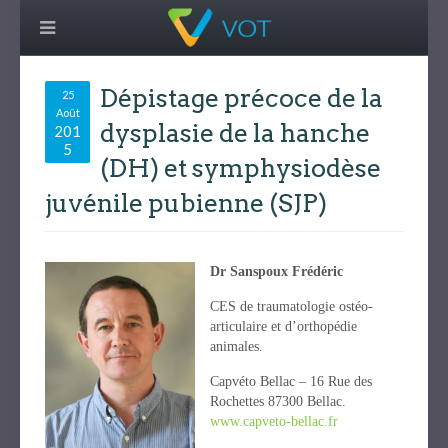
Dépistage précoce de la
25
Août
dysplasie de la hanche
201
5
(DH) et symphysiodèse
juvénile pubienne (SJP)
Dr Sanspoux Frédéric
CES de traumatologie ostéo-
articulaire et d’orthopédie
animales.
Capvéto Bellac – 16 Rue des
Rochettes 87300 Bellac.
www.capveto-bellac.fr