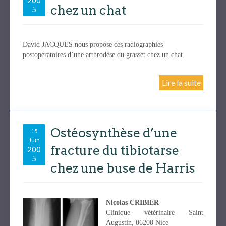
200
chez un chat
5
David JACQUES nous propose ces radiographies
postopératoires d’une arthrodèse du grasset chez un chat.
Lire la suite
Ostéosynthèse d’une
15
Juin
fracture du tibiotarse
200
5
chez une buse de Harris
Nicolas CRIBIER
Clinique vétérinaire Saint
Augustin, 06200 Nice