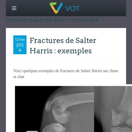
Articles marqués avec ‘vétérinaire’
Fractures de Salter
12 Nov
201
Harris : exemples
4
Voici quelques exemples de fractures de Salter Harris sur chien
et chat.