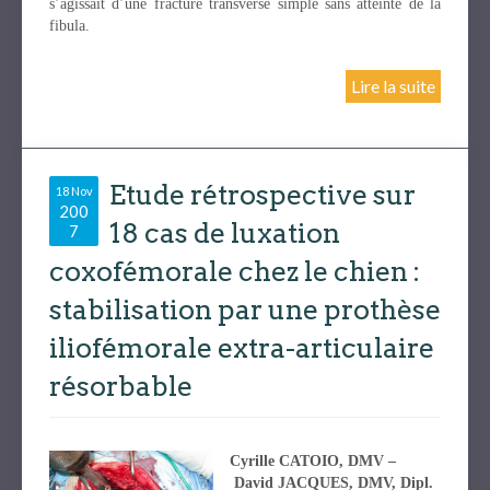
s’agissait d’une fracture transverse simple sans atteinte de la
fibula.
Lire la suite
Etude rétrospective sur
18 Nov
200
18 cas de luxation
7
coxofémorale chez le chien :
stabilisation par une prothèse
iliofémorale extra-articulaire
résorbable
Cyrille CATOIO, DMV –
David JACQUES, DMV, Dipl.