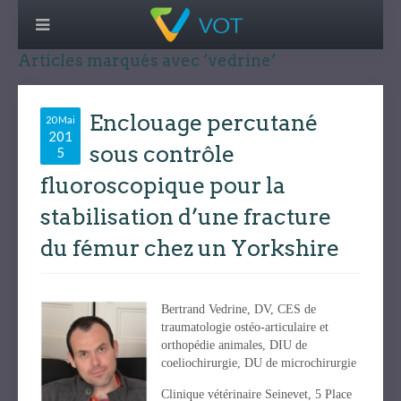
Articles marqués avec ‘vedrine’
Enclouage percutané
20 Mai
201
sous contrôle
5
fluoroscopique pour la
stabilisation d’une fracture
du fémur chez un Yorkshire
Bertrand Vedrine, DV, CES de
traumatologie ostéo-articulaire et
orthopédie animales, DIU de
coeliochirurgie, DU de microchirurgie
Clinique vétérinaire Seinevet, 5 Place