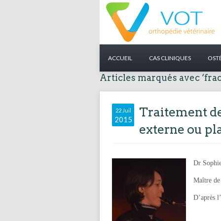
ACCUEIL
CAS CLINIQUES
OST
Articles marqués avec ‘fra
Traitement des
22 Juil
2015
externe ou pl
Dr Soph
Maître de
D’après l