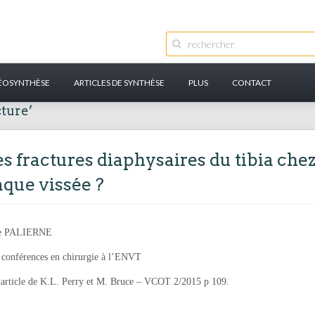
ÉOSYNTHÈSE
ARTICLES DE SYNTHÈSE
PLUS
CONTACT
cture’
 fractures diaphysaires du tibia chez 
aque vissée ?
ie PALIERNE
 conférences en chirurgie à l’ENVT
’article de K.L. Perry et M. Bruce – VCOT 2/2015 p 109.