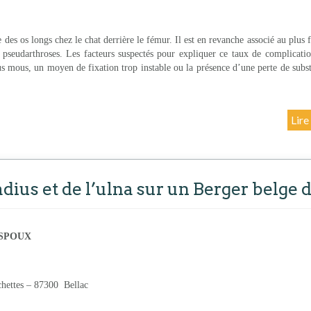
e des os longs chez le chat derrière le fémur. Il est en revanche associé au plus 
s pseudarthroses. Les facteurs suspectés pour expliquer ce taux de complication
ssus mous, un moyen de fixation trop instable ou la présence d’une perte de sub
Lire
dius et de l’ulna sur un Berger belge d
NSPOUX
hettes – 87300 Bellac