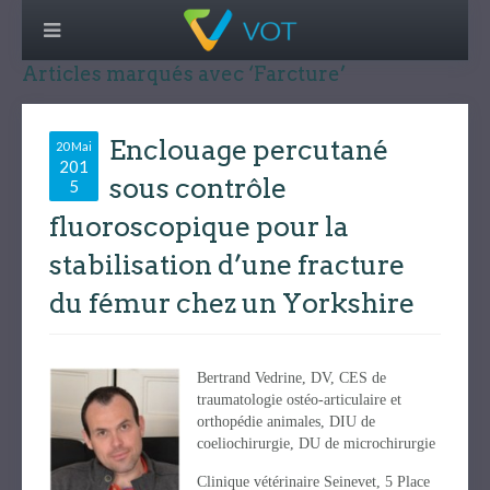
Articles marqués avec ‘Farcture’
Enclouage percutané
20 Mai
201
sous contrôle
5
fluoroscopique pour la
stabilisation d’une fracture
du fémur chez un Yorkshire
Bertrand Vedrine, DV, CES de
traumatologie ostéo-articulaire et
orthopédie animales, DIU de
coeliochirurgie, DU de microchirurgie
Clinique vétérinaire Seinevet, 5 Place