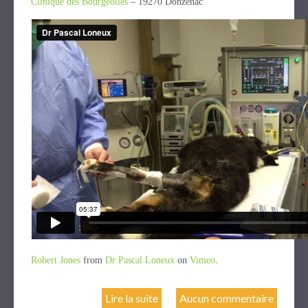
Clinique des Bourgeolles
– 19270 Donzenac
Robert Jones
from
Dr Pascal Loneux
on
Vimeo
.
Lire la suite
Aucun commentaire