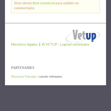
Vous devez
être connecté
pour publier un
commentaire.
Mentions légales
|
© VETUP - Logiciel vétérinaire
PARTENAIRES
Découvrez Vetissimo
- conseils vétérinaires