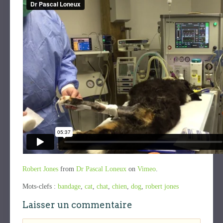
Robert Jones
from
Dr Pascal Loneux
on
Vimeo
.
Mots-clefs :
bandage
,
cat
,
chat
,
chien
,
dog
,
robert jones
Laisser un commentaire