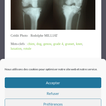
Crédit Photo : Rodolphe MILLIAT
Mots-clefs :
chien
,
dog
,
genou
,
grade 4
,
grasset
,
knee
,
luxation
,
rotule
Nous utilisons des cookies pour optimiser notre site web et notre service.
Mentions légales
|
© VETUP - Logiciel vétérinaire
Accepter
Refuser
PARTENAIRES
Préférences