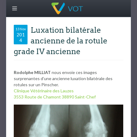
Luxation bilatérale
13 Nov
201
ancienne de la rotule
4
grade IV ancienne
Rodolphe MILLIAT
nous envoie ces images
surprenantes d’une ancienne luxation bilatérale des
rotules sur un Pinscher.
Clinique Vétérinaire des Lauzes
3553 Route de Chamont 38890 Saint-Chef