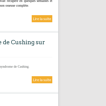
vait récupéré en quelques semaines et
ison osseuse complète.
Lire la suite
e de Cushing sur
n syndrome de Cushing.
Lire la suite