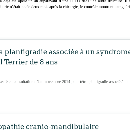
a déjà été opéré un an auparavant d’une TPLO dans une autre structure. Il a
iterie n’était notée deux mois après la chirurgie, le contrôle montrant une guér
ra plantigradie associée à un syndrom
 Terrier de 8 ans
ésenté en consultation début novembre 2014 pour tétra plantigradie associé à u
opathie cranio-mandibulaire