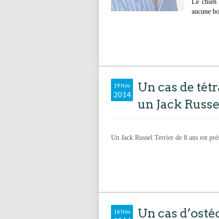
Le chien 
aucune bo
Un cas de tét
19 Nov
2014
un Jack Russel
Un Jack Russel Terrier de 8 ans est pr
Un cas d’osté
16 Nov