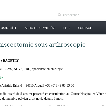
ÉOSYNTHÈSE
ARTICLES DE SYNTHÈSE
PLUS
CONTACT
niscectomie sous arthroscopie
me RAGETLY
. ECVS, ACVS, PhD, spécialiste en chirurgie.
is
 Aristide Briand – 94110 Arcueil +33 (0)1 49 85 83 00
mâle castré de 5 ans est présenté en consultation au Centre Hospitalier Vétérin
e du membre pelvien droit notée depuis 3 mois.