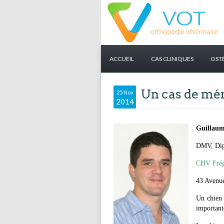
ACCUEIL
CAS CLINIQUES
OST
Un cas de mé
25 Nov
2014
Guillau
DMV, Dipl
CHV Frég
43 Avenue
Un chien 
important