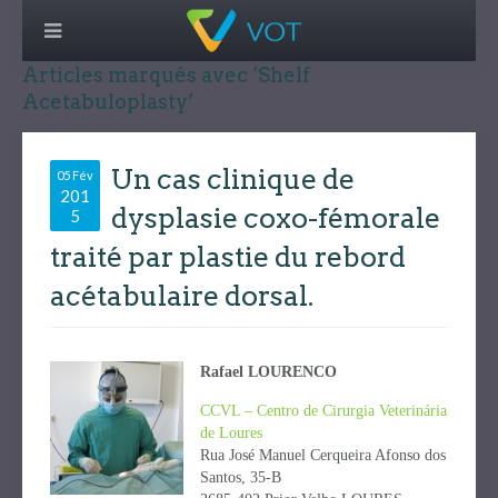
Articles marqués avec ‘Shelf
Acetabuloplasty’
Un cas clinique de
05 Fév
201
dysplasie coxo-fémorale
5
traité par plastie du rebord
acétabulaire dorsal.
Rafael LOURENCO
CCVL – Centro de Cirurgia Veterinária
de Loures
Rua José Manuel Cerqueira Afonso dos
Santos, 35-B