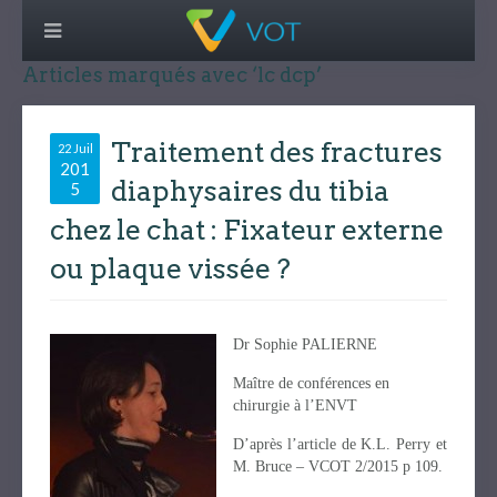
Articles marqués avec ‘lc dcp’
Traitement des fractures
22 Juil
201
diaphysaires du tibia
5
chez le chat : Fixateur externe
ou plaque vissée ?
Dr Sophie PALIERNE
Maître de conférences en
chirurgie à l’ENVT
D’après l’article de K.L. Perry et
M. Bruce – VCOT 2/2015 p 109.