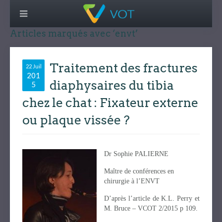
Articles marqués avec ‘envt’
Traitement des fractures
22 Juil
201
diaphysaires du tibia
5
chez le chat : Fixateur externe
ou plaque vissée ?
Dr Sophie PALIERNE
Maître de conférences en
chirurgie à l’ENVT
D’après l’article de K.L. Perry et
M. Bruce – VCOT 2/2015 p 109.