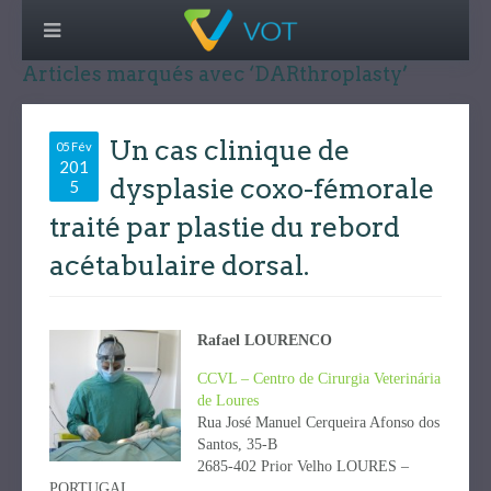
Articles marqués avec ‘DARthroplasty’
Un cas clinique de
05 Fév
201
dysplasie coxo-fémorale
5
traité par plastie du rebord
acétabulaire dorsal.
Rafael LOURENCO
CCVL – Centro de Cirurgia Veterinária
de Loures
Rua José Manuel Cerqueira Afonso dos
Santos, 35-B
2685-402 Prior Velho LOURES –
PORTUGAL